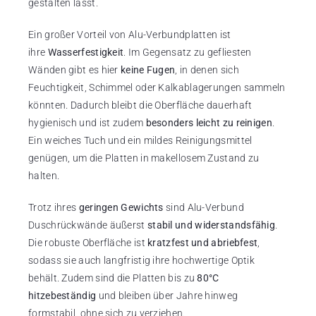
gestalten lässt.
Ein großer Vorteil von Alu-Verbundplatten ist
ihre
Wasserfestigkeit
. Im Gegensatz zu gefliesten
Wänden gibt es hier
keine Fugen
, in denen sich
Feuchtigkeit, Schimmel oder Kalkablagerungen sammeln
könnten. Dadurch bleibt die Oberfläche dauerhaft
hygienisch und ist zudem
besonders leicht zu reinigen
.
Ein weiches Tuch und ein mildes Reinigungsmittel
genügen, um die Platten in makellosem Zustand zu
halten.
Trotz ihres
geringen Gewichts
sind Alu-Verbund
Duschrückwände äußerst
stabil und widerstandsfähig
.
Die robuste Oberfläche ist
kratzfest und abriebfest
,
sodass sie auch langfristig ihre hochwertige Optik
behält. Zudem sind die Platten bis zu
80°C
hitzebeständig
und bleiben über Jahre hinweg
formstabil, ohne sich zu verziehen.