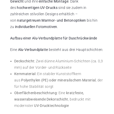
Gewicht
und ihre
einfache Montage
. Dank
des
hochwertigen UV-Drucks
sind sie zudem in
zahlreichen stilvollen Designs erhältlich –
von
naturgetreuen Marmor- und Betonoptiken
bis hin
zu
individuellen Fotomotiven
.
Aufbau einer Alu-Verbundplatte für Duschrückwände
Eine
Alu-Verbundplatte
besteht aus drei Hauptschichten:
Deckschicht:
Zwei dünne Aluminium-Schichten (ca. 0,3
mm) auf der Vorder- und Rückseite
Kernmaterial:
Ein stabiler Kunststoffkern
aus
Polyethylen (PE) oder mineralischem Material
, der
für hohe Stabilität sorgt
Oberflächenbeschichtung:
Eine
kratzfeste,
wasserabweisende Dekorschicht
, bedruckt mit
modernster
UV-Drucktechnologie