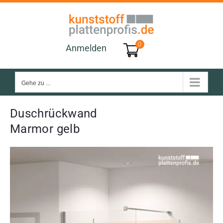
Zum
Inhalt
springen
0
Anmelden
Gehe zu ...
Duschrückwand
Marmor gelb