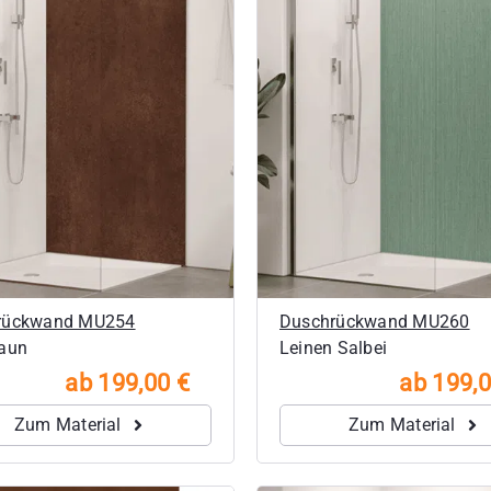
rückwand MU254
Duschrückwand MU260
raun
Leinen Salbei
ab 199,00 €
ab 199,0
Zum Material
Zum Material