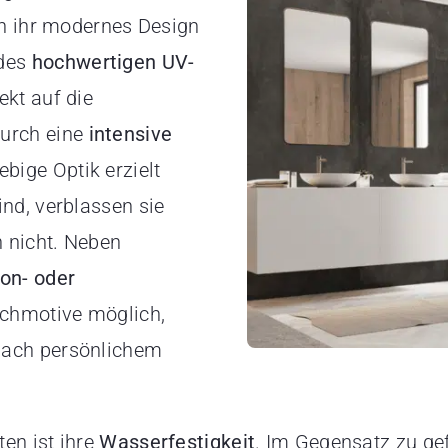
ch ihr modernes Design
 des
hochwertigen UV-
ekt auf die
urch eine
intensive
bige Optik erzielt
nd, verblassen sie
 nicht. Neben
on- oder
schmotive möglich,
nach persönlichem
ten ist ihre
Wasserfestigkeit
. Im Gegensatz zu ge