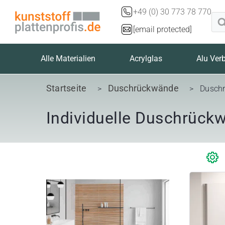
Zum
+49 (0) 30 773 78 770
Pro
Inhalt
sea
[email protected]
springen
Alle Materialien
Acrylglas
Alu Ver
Startseite
Duschrückwände
>
> Duschrüc
Individuelle Duschrück