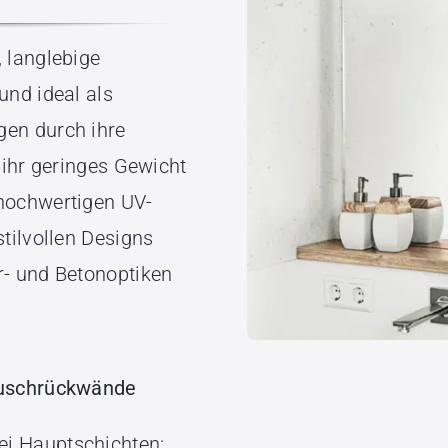
 langlebige
und ideal als
gen durch ihre
 ihr geringes Gewicht
hochwertigen UV-
tilvollen Designs
r- und Betonoptiken
Duschrückwände
ei Hauptschichten: