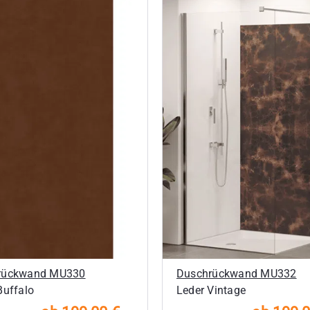
rückwand MU330
Duschrückwand MU332
Buffalo
Leder Vintage