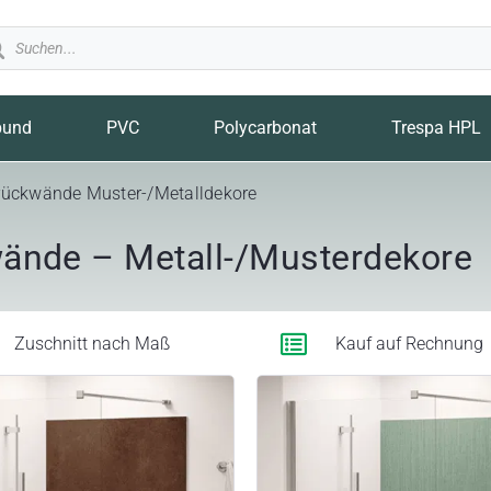
ducts
rch
bund
PVC
Polycarbonat
Trespa HPL
kwände Muster-/Metalldekore
wände – Metall-/Musterdekore
Zuschnitt nach Maß
Kauf auf Rechnung