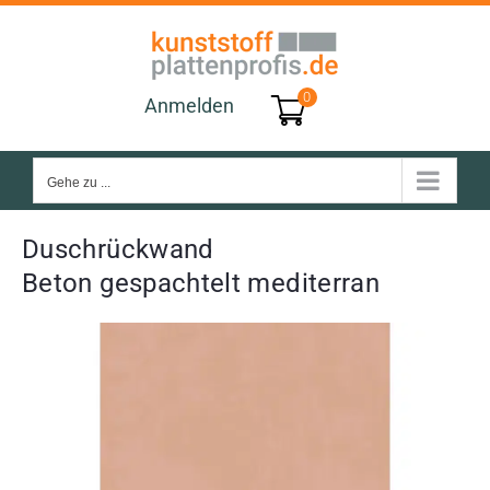
Zum
Inhalt
springen
0
Anmelden
Gehe zu ...
Duschrückwand
Beton gespachtelt mediterran