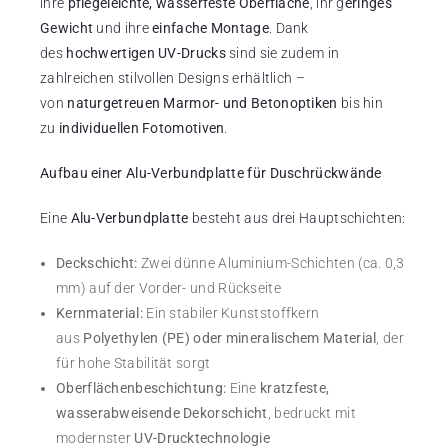
ihre
pflegeleichte, wasserfeste Oberfläche
, ihr g
eringes
Gewicht
und ihre
einfache Montage
. Dank
des
hochwertigen UV-Drucks
sind sie zudem in
zahlreichen stilvollen Designs erhältlich –
von
naturgetreuen Marmor- und Betonoptiken
bis hin
zu
individuellen Fotomotiven
.
Aufbau einer Alu-Verbundplatte für Duschrückwände
Eine
Alu-Verbundplatte
besteht aus drei Hauptschichten:
Deckschicht:
Zwei dünne Aluminium-Schichten (ca. 0,3
mm) auf der Vorder- und Rückseite
Kernmaterial:
Ein stabiler Kunststoffkern
aus
Polyethylen (PE) oder mineralischem Material
, der
für hohe Stabilität sorgt
Oberflächenbeschichtung:
Eine
kratzfeste,
wasserabweisende Dekorschicht
, bedruckt mit
modernster
UV-Drucktechnologie