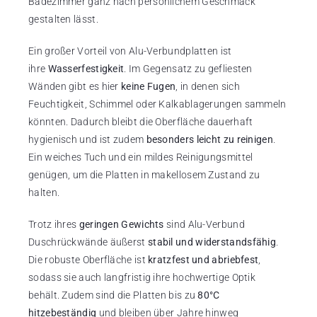
Badezimmer ganz nach persönlichem Geschmack
gestalten lässt.
Ein großer Vorteil von Alu-Verbundplatten ist
ihre
Wasserfestigkeit
. Im Gegensatz zu gefliesten
Wänden gibt es hier
keine Fugen
, in denen sich
Feuchtigkeit, Schimmel oder Kalkablagerungen sammeln
könnten. Dadurch bleibt die Oberfläche dauerhaft
hygienisch und ist zudem
besonders leicht zu reinigen
.
Ein weiches Tuch und ein mildes Reinigungsmittel
genügen, um die Platten in makellosem Zustand zu
halten.
Trotz ihres
geringen Gewichts
sind Alu-Verbund
Duschrückwände äußerst
stabil und widerstandsfähig
.
Die robuste Oberfläche ist
kratzfest und abriebfest
,
sodass sie auch langfristig ihre hochwertige Optik
behält. Zudem sind die Platten bis zu
80°C
hitzebeständig
und bleiben über Jahre hinweg