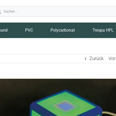
ducts
rch
bund
PVC
Polycarbonat
Trespa HPL
Zurück
Vor