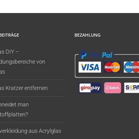
BEITRÄGE
BEZAHLUNG
as DIY –
ungsbereiche von
as
as Kratzer entfernen
hneidet man
toffplatten?
verkleidung aus Acrylglas