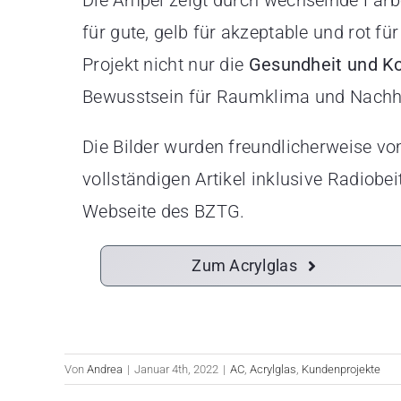
Die Ampel zeigt durch wechselnde Far
für gute, gelb für akzeptable und rot für
Projekt nicht nur die
Gesundheit und Ko
Bewusstsein für Raumklima und Nachha
Die Bilder wurden freundlicherweise v
vollständigen Artikel inklusive Radiobe
Webseite des BZTG.
Zum Acrylglas
Von
Andrea
|
Januar 4th, 2022
|
AC
,
Acrylglas
,
Kundenprojekte