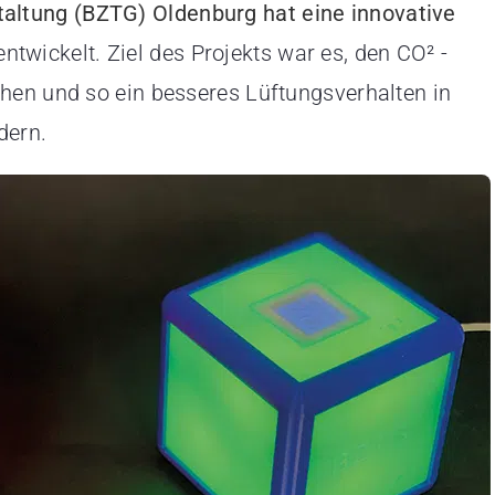
altung (BZTG) Oldenburg hat eine innovative
wickelt. Ziel des Projekts war es, den CO² -
hen und so ein besseres Lüftungsverhalten in
dern.