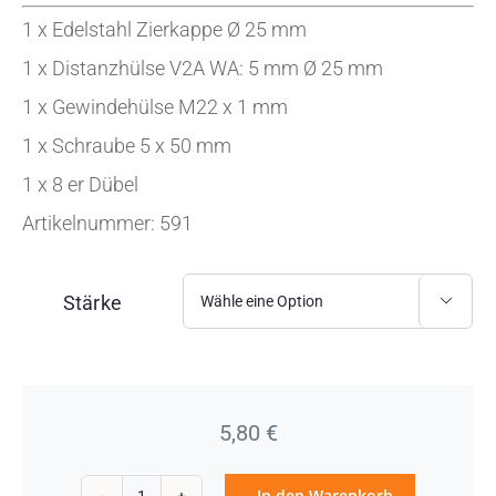
1 x Edelstahl Zierkappe Ø 25 mm
1 x Distanzhülse V2A WA: 5 mm Ø 25 mm
1 x Gewindehülse M22 x 1 mm
1 x Schraube 5 x 50 mm
1 x 8 er Dübel
Artikelnummer: 591
Stärke

5,80
€
In den Warenkorb