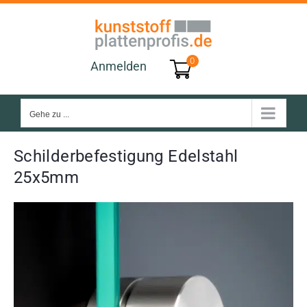
Zum
Inhalt
springen
0
Anmelden
Gehe zu ...
Schilderbefestigung Edelstahl
25x5mm