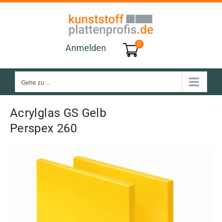
Zum
Inhalt
springen
0
Anmelden
Gehe zu ...
Acrylglas GS Gelb
Perspex 260