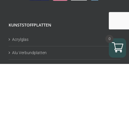
KUNSTSTOFFPLATTEN
0
Acrylglas
Alu Verbundplatten
PVC Kunststoffplatten
Polycarbonat Platten
Trespa HPL
Duschrückwände
PE (Polyethylen)