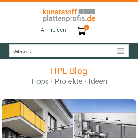
Zum
Inhalt
springen
0
Anmelden
Gehe zu ...
HPL Blog
Tipps · Projekte · Ideen