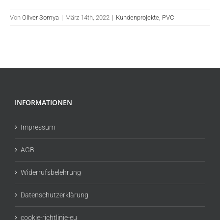
Von
Oliver Somya
|
März 14th, 2022
|
Kundenprojekte
,
PVC
INFORMATIONEN
Impressum
AGB
Widerrufsbelehrung
Datenschutzerklärung
cookie-richtlinie-eu